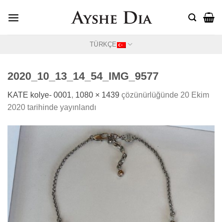
Skip
to
content
TÜRKÇE
2020_10_13_14_54_IMG_9577
KATE kolye- 0001
,
1080 × 1439
çözünürlüğünde
20 Ekim
2020
tarihinde yayınlandı